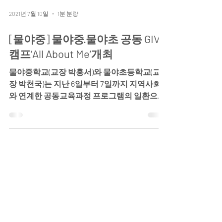
2021년 7월 10일
1분 분량
[물야중] 물야중·물야초 공동 GIVE
캠프‘All About Me’개최
물야중학교(교장 박흥서)와 물야초등학교(교
장 박천국)는 지난 6일부터 7일까지 지역사회
와 연계한 공동교육과정 프로그램의 일환으로
봉화 협동조합 GIVE(이사장 이승준)와 함께 영
어로 나를 소개하는 유튜브 동영상 제작 캠프
를 물야중학교에서...