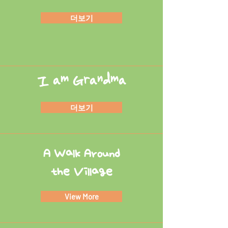
더보기
I am Grandma
더보기
A Walk Around
the
Village
View More