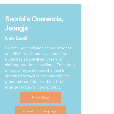
Seonbi's Querencia,
Jeongja
New Book!
Sixteen-year-old high school student
and GIVE's co-founder Jaeeun Lee,
publishes a book after 8 years of
visiting traditional pavilions! Embarked
on a journey to explore the past in
search of today's Querencia with her
grandmother. Check out our first
intergenerational book project.
Read More
About the Campaign